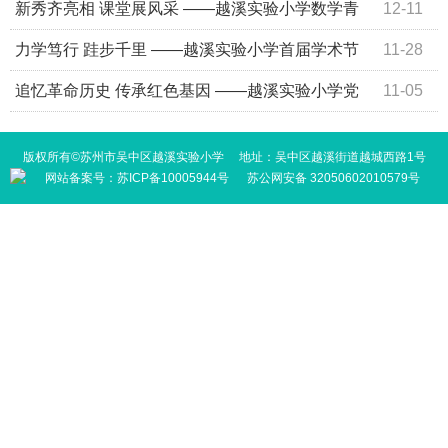
春趣味运动会
新秀齐亮相 课堂展风采 ——越溪实验小学数学青
12-11
年教师在吴中区评课选优活动中获一等奖
力学笃行 跬步千里 ——越溪实验小学首届学术节
11-28
成功举办
追忆革命历史 传承红色基因 ——越溪实验小学党
11-05
总支开展主题教育现场学习活动
版权所有©苏州市吴中区越溪实验小学 地址：吴中区越溪街道越城西路1号
网站备案号：
苏ICP备10005944号
苏公网安备 32050602010579号