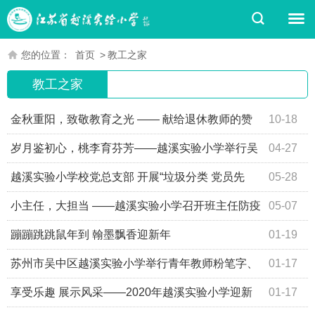
您的位置：
首页
>
教工之家
教工之家
金秋重阳，致敬教育之光 —— 献给退休教师的赞
10-18
歌
岁月鉴初心，桃李育芬芳——越溪实验小学举行吴
04-27
海官老师荣休仪式
越溪实验小学校党总支部 开展“垃圾分类 党员先
05-28
行”主题党日活动
小主任，大担当 ——越溪实验小学召开班主任防疫
05-07
经验分享会
蹦蹦跳跳鼠年到 翰墨飘香迎新年
01-19
苏州市吴中区越溪实验小学举行青年教师粉笔字、
01-17
钢笔字考核活动
享受乐趣 展示风采——2020年越溪实验小学迎新
01-17