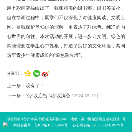
用七彩画笔描绘出了一张张精美的绿书签。绿书签虽小，
但在绘画过程中，同学们不仅深化了对健康阅读、文明上
网、自我保护等知识的理解，更表达了对绿色、纯净的内
心世界的向往。
本次活动的开展，
进一步让文明、绿色的
阅读理念在
学生
心中扎根，打造
了
良好
的
文化环境，共同
筑牢青
少年健康成长的“绿色防火墙”。
分享到：
上一条：没有了！
下一条：
“劳”以启智 “动”以润心
[ 2024-05-19 ]
版权所有©苏州市吴中区越溪实验小学 地址：吴中区越溪街道越城西路1号
网站备案号：
苏ICP备10005944号
苏公网安备 32050602010579号