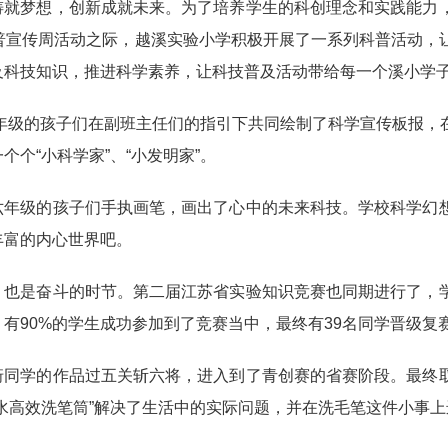
铸就梦想，创新成就未来。为了培养学生的科创理念和实践能力
科普宣传周活动之际，越溪实验小学积极开展了一系列科普活动，
及科技知识，推进科学素养，让科技普及活动带给每一个溪小学
年级的孩子们在副班主任们的指引下共同绘制了科学宣传板报，
个个“小科学家”、“小发明家”。
六年级的孩子们手执画笔，画出了心中的未来科技。学校科学幻
丰富的内心世界吧。
，也是奋斗的时节。第二届江苏省实验知识竞赛也同期进行了，
有90%的学生成功参加到了竞赛当中，最终有39名同学晋级复
珩同学的作品过五关斩六将，进入到了青创赛的省赛阶段。最终
节水高效洗笔筒”解决了生活中的实际问题，并在洗毛笔这件小事