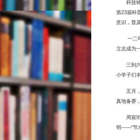
科技
第23届
意识，普
一二
立志成为一
三到
小学子们
五月
真地备赛，
周宸
明——“