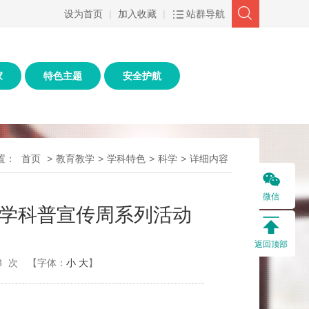
设为首页
|
加入收藏
|
站群导航
家
特色主题
安全护航
置：
首页
>
教育教学
>
学科特色
>
科学
>
详细内容
微信
学科普宣传周系列活动
返回顶部
3
次
【字体：
小
大
】