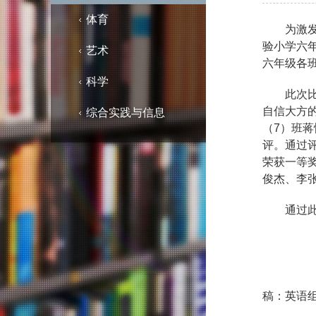
体育
为激
验小学六
艺术
六年级各
科学
此次
自信大方
综合实践与信息
（
7
）班蒋
评。通过
荣获一等
俊杰、李
通过
稿：英语