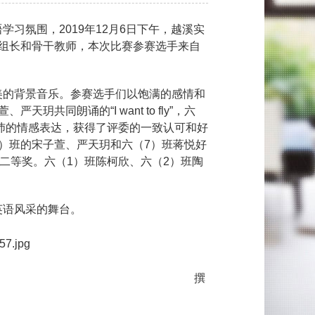
语学习氛围，
2019
年
12
月
6
日下午，越溪实
组长和骨干教师，本次比赛参赛选手来自
美的背景音乐。参赛选手们以饱满的感情和
萱、严天
玥
共同朗诵的“
I want to fly
”，六
沛的情感表达，获得了评委的一致认可和好
）班的宋子萱、严天
玥
和六（
7
）班蒋悦好
二等奖。六（
1
）班陈柯欣、六（
2
）班陶
英语风采的舞台。
撰