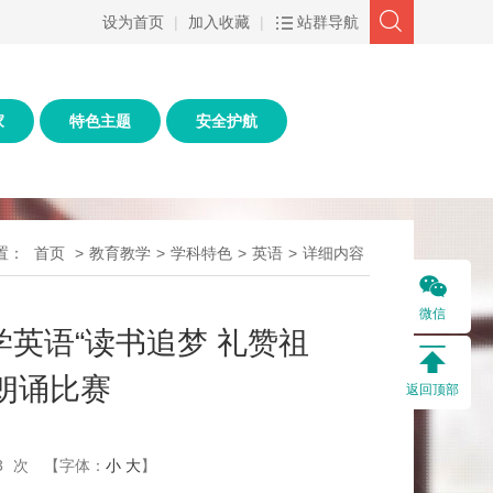
设为首页
|
加入收藏
|
站群导航
家
特色主题
安全护航
置：
首页
>
教育教学
>
学科特色
>
英语
>
详细内容
微信
学英语“读书追梦 礼赞祖
朗诵比赛
返回顶部
3
次
【字体：
小
大
】