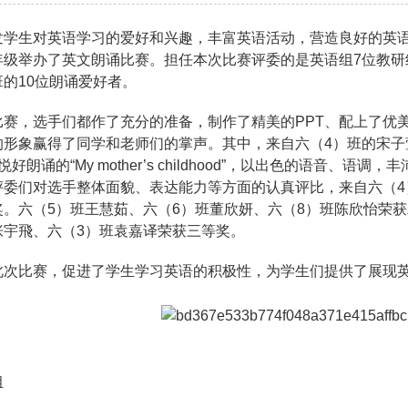
发学生对英语学习的爱好和兴趣，丰富英语活动，营造良好的英
年级举办了英文朗诵比赛。担任本次比赛评委的是英语组
7
位教研
班的
10
位朗诵爱好者。
比赛，选手们都作了充分的准备，制作了精美的
PPT
、配上了优
的形象赢得了同学和老师们的掌声。其中，来自六（
4
）班的宋子
悦好朗诵的
“
My mother
’
s childhood
”，以出色的语音、语调，丰
评委们对选手整体面貌、表达能力等方面的认真评比，来自六（
4
奖。六（
5
）班王慧茹、六（
6
）班董欣妍、六（
8
）班陈欣怡荣获
张宇
飛
、六（
3
）班袁嘉译荣获三等奖。
此次比赛，促进了学生学习英语的积极性，为学生们提供了展现
组