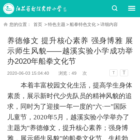
您的位置：
首页
>
特色主题
>
船拳特色文化
>
详细内容
养德修文 提升核心素养 强身博雅 展
示师生风貌——越溪实验小学成功举
办2020年船拳文化节
T
2020-06-03 15:04:40
浏览：
49
次
T
本着丰富校园文化生活，提高学生身体
素质，展示新时代少先队员的精神风貌的追
求，同时为了迎接一年一度的
“六·一”国际
儿童节，
2020
年
5
月，越溪实验小学举办了
主题为
“养德修文，提升核心素养；强身博
雅，展示师生风貌”的船拳文化节。生机勃