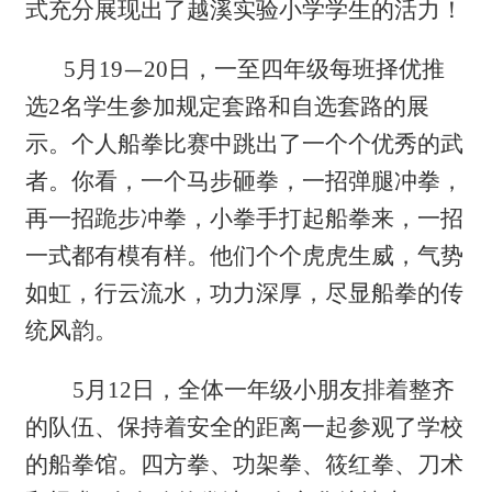
式充分展现出了越溪实验小学学生的活力！
5
月
19
20
日，一至四年级每班择优推
—
选
2
名学生参加规定套路和自选套路的展
示。个人船拳比赛中跳出了一个个优秀的武
者。你看，一个马步砸拳，一招弹腿冲拳，
再一招跪步冲拳，小拳手打起船拳来，一招
一式都有模有样。他们个个虎虎生威，气势
如虹，行云流水，功力深厚，尽显船拳的传
统风韵。
5
月
12
日，全体一年级小朋友排着整齐
的队伍、保持着安全的距离一起参观了学校
的船拳馆。四方拳、功架拳、筱红拳、刀术