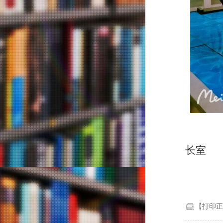
长室
【打印正