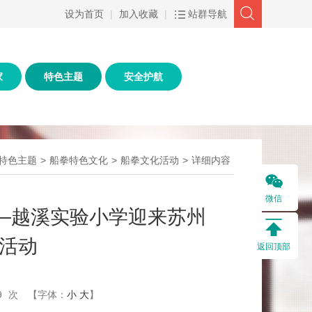
设为首页
|
加入收藏
|
站群导航
家
特色主题
安全护航
特色主题
>
船拳特色文化
>
船拳文化活动
>
详细内容
微信
—越溪实验小学迎来苏州
活动
返回顶部
9
次
【字体：
小
大
】