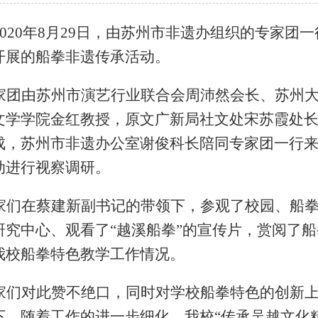
020
年
8
月
29
日，由苏州市非遗办组织的专家团一
开展的船拳非遗传承活动。
家团由苏州市演艺行业联合会周沛然会长、苏州
文学学院金红教授，原文广新局社文处宋苏霞处
成，苏州市非遗办公室谢俊科长陪同专家团一行
动进行视察调研。
家们在蔡建新副书记的带领下，参观了校园、船
研究中心、观看了
“越溪船拳”的宣传片，赏阅了
我校船拳特色教学工作情况。
家们对此赞不绝口，同时对学校船拳特色的创新
下，随着工作的进一步细化，我校
“传承吴越文化