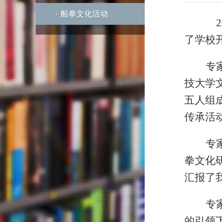
船拳文化活动
2
了学校
专
技大学
五人组
传承活
专
拳文化
汇报了
专
的引领