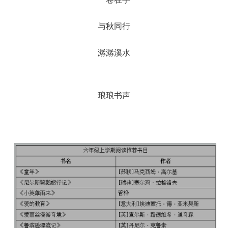
与秋同行
潺潺溪水
琅琅书声