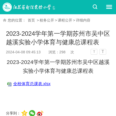
您的位置：
首页
>
校务公开
>
课程公开
>
详细内容
2023-2024学年第一学期苏州市吴中区
越溪实验小学体育与健康总课程表
T
2024-04-08 09:45:13
浏览：
298
次
T
2023-2024学年第一学期苏州市吴中区越溪
实验小学体育与健康总课程表
全校体育总课表.xlsx
分享到：